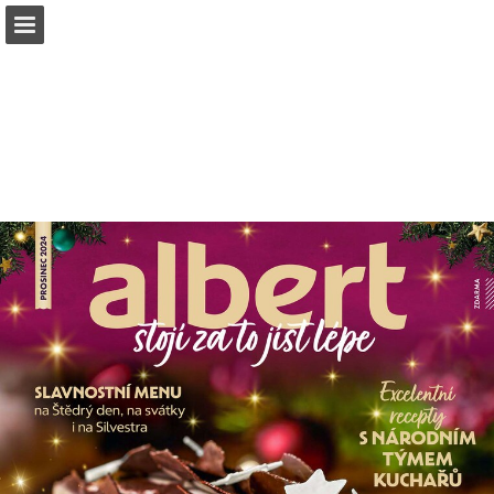
albert.cz
Náhled stránky
Stáhnout PDF