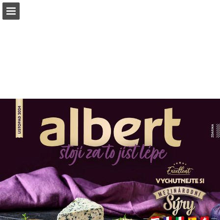
albert.cz
Náhled stránky
Stáhnout PDF