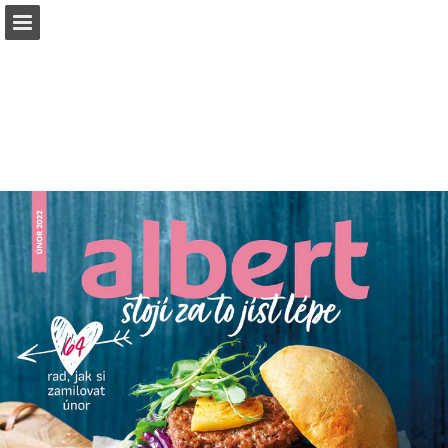
albert.cz
Náhled stránky
Stáhnout PDF