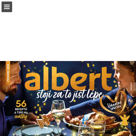
albert.cz
Náhled stránky
Stáhnout PDF