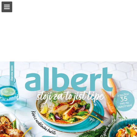
albert.cz
Náhled stránky
Stáhnout PDF