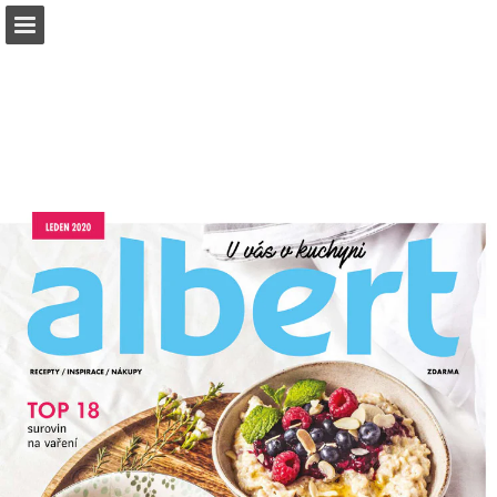
albert.cz
Náhled stránky
Stáhnout PDF