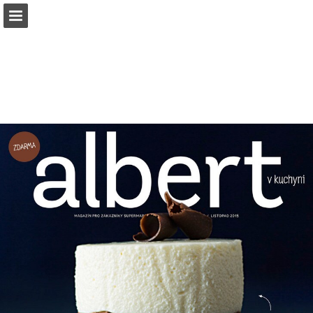
albert.cz
Náhled stránky
Stáhnout PDF